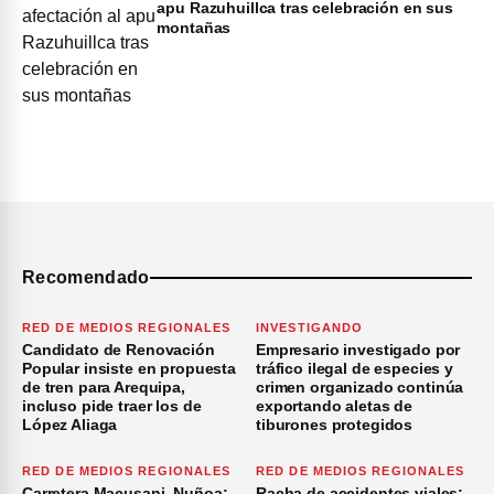
apu Razuhuillca tras celebración en sus
montañas
Recomendado
RED DE MEDIOS REGIONALES
INVESTIGANDO
Candidato de Renovación
Empresario investigado por
Popular insiste en propuesta
tráfico ilegal de especies y
de tren para Arequipa,
crimen organizado continúa
incluso pide traer los de
exportando aletas de
López Aliaga
tiburones protegidos
RED DE MEDIOS REGIONALES
RED DE MEDIOS REGIONALES
Carretera Macusani–Nuñoa:
Racha de accidentes viales: