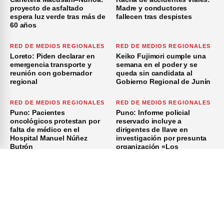
proyecto de asfaltado
Madre y conductores
espera luz verde tras más de
fallecen tras despistes
60 años
RED DE MEDIOS REGIONALES
RED DE MEDIOS REGIONALES
Loreto: Piden declarar en
Keiko Fujimori cumple una
emergencia transporte y
semana en el poder y se
reunión con gobernador
queda sin candidata al
regional
Gobierno Regional de Junín
RED DE MEDIOS REGIONALES
RED DE MEDIOS REGIONALES
Puno: Pacientes
Puno: Informe policial
oncológicos protestan por
reservado incluye a
falta de médico en el
dirigentes de Ilave en
Hospital Manuel Núñez
investigación por presunta
Butrón
organización «Los
Azuzadores del Sur»
×
Inicio
Investigación
Investigando
Publicidad
Medio Ambiente