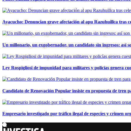
Ayacucho: Denuncian grave afectación al apu Razuhuillca tras c
Un millonario, un exgobernador, un candidato sin ingresos: así so
Ley Rospigliosi de impunidad para militares y policías genera cu
Candidato de Renovación Popular insiste en propuesta de tren pa
Empresario investigado por tráfico ilegal de especies y crimen o