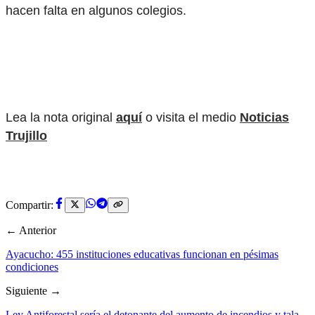
hacen falta en algunos colegios.
Lea la nota original
aquí
o visita el medio
Noticias
Trujillo
Compartir:
← Anterior
Ayacucho: 455 instituciones educativas funcionan en pésimas
condiciones
Siguiente →
Ley Antiforestal sería el detonante del aumento de incendios y tala