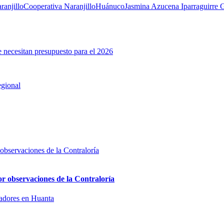
ranjillo
Cooperativa Naranjillo
Huánuco
Jasmina Azucena Iparraguirre 
 necesitan presupuesto para el 2026
egional
or observaciones de la Contraloría