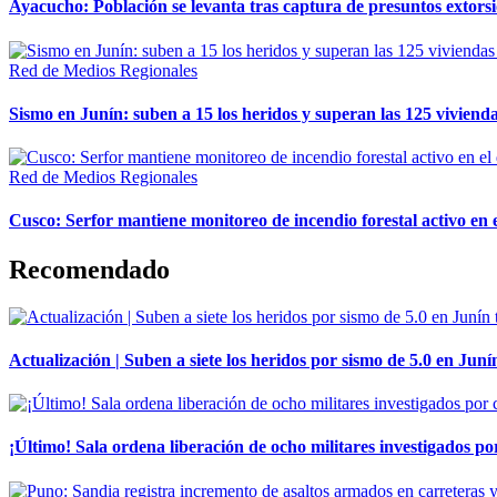
Ayacucho: Población se levanta tras captura de presuntos extor
Red de Medios Regionales
Sismo en Junín: suben a 15 los heridos y superan las 125 vivienda
Red de Medios Regionales
Cusco: Serfor mantiene monitoreo de incendio forestal activo en 
Recomendado
Actualización | Suben a siete los heridos por sismo de 5.0 en Juní
¡Último! Sala ordena liberación de ocho militares investigados 