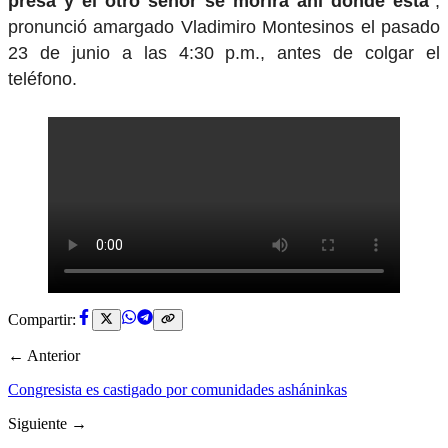
presa y el otro señor se morirá ahí donde está
”,
pronunció amargado Vladimiro Montesinos el pasado
23 de junio a las 4:30 p.m., antes de colgar el
teléfono.
Compartir:
← Anterior
Congresista es castigado por comunidades asháninkas
Siguiente →