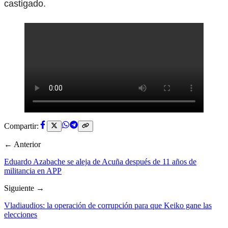
castigado.
Compartir:
← Anterior
Eduardo Azabache se aleja de Acuña después de 11 años de
militancia en APP
Siguiente →
Vladiaudios: la operación de corrupción para que Keiko gane las
elecciones