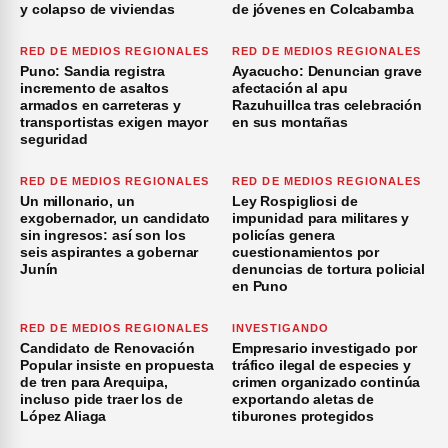
y colapso de viviendas
de jóvenes en Colcabamba
RED DE MEDIOS REGIONALES
RED DE MEDIOS REGIONALES
Puno: Sandia registra
Ayacucho: Denuncian grave
incremento de asaltos
afectación al apu
armados en carreteras y
Razuhuillca tras celebración
transportistas exigen mayor
en sus montañas
seguridad
RED DE MEDIOS REGIONALES
RED DE MEDIOS REGIONALES
Un millonario, un
Ley Rospigliosi de
exgobernador, un candidato
impunidad para militares y
sin ingresos: así son los
policías genera
seis aspirantes a gobernar
cuestionamientos por
Junín
denuncias de tortura policial
en Puno
RED DE MEDIOS REGIONALES
INVESTIGANDO
Candidato de Renovación
Empresario investigado por
Popular insiste en propuesta
tráfico ilegal de especies y
de tren para Arequipa,
crimen organizado continúa
incluso pide traer los de
exportando aletas de
López Aliaga
tiburones protegidos