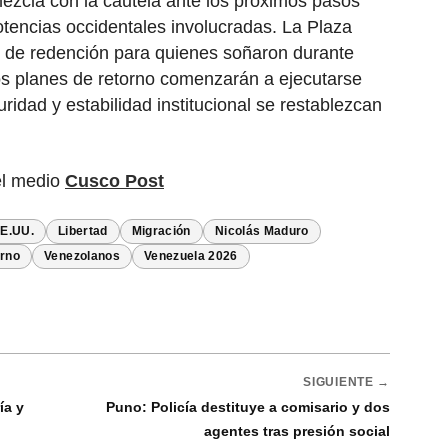
ezcla con la cautela ante los próximos pasos
otencias occidentales involucradas. La Plaza
 de redención para quienes soñaron durante
Los planes de retorno comenzarán a ejecutarse
ridad y estabilidad institucional se restablezcan
el medio
Cusco Post
E.UU.
Libertad
Migración
Nicolás Maduro
rno
Venezolanos
Venezuela 2026
SIGUIENTE →
ía y
Puno: Policía destituye a comisario y dos
agentes tras presión social