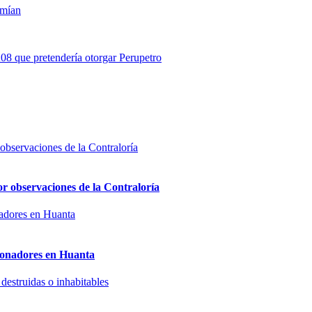
rmían
08 que pretendería otorgar Perupetro
or observaciones de la Contraloría
sionadores en Huanta