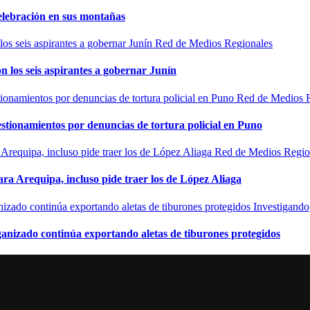
elebración en sus montañas
Red de Medios Regionales
n los seis aspirantes a gobernar Junín
Red de Medios 
estionamientos por denuncias de tortura policial en Puno
Red de Medios Regio
ra Arequipa, incluso pide traer los de López Aliaga
Investigando
rganizado continúa exportando aletas de tiburones protegidos