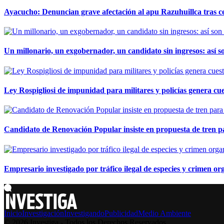
Ayacucho: Denuncian grave afectación al apu Razuhuillca tras c
Un millonario, un exgobernador, un candidato sin ingresos: así so
Ley Rospigliosi de impunidad para militares y policías genera cu
Candidato de Renovación Popular insiste en propuesta de tren pa
Empresario investigado por tráfico ilegal de especies y crimen o
Inicio
Investigación
Investigando
Publicidad
Medio Ambiente
© 2026 Investiga - Todos los Derechos Reservados.