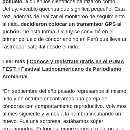
polluelo
, a quien los científicos bautizaron como
Uchuy, vocablo quechua que significa pequeño. Esta
vez, además de realizar el monitoreo de seguimiento
al nido,
decidieron colocar un transmisor GPS al
pichón.
De esta forma, Uchuy se convirtió en el
primer polluelo de cóndor andino en Perú que lleva un
rastreador satelital desde el nido.
Leer más |
Conoce y regístrate gratis en el PUMA
FEST: I Festival Latinoamericano de Periodismo
Ambiental
“En septiembre del año pasado regresamos al mismo
nido y en octubre encontramos una pareja de
cóndores con comportamiento reproductivo. Volvimos
al mes siguiente y vimos a la hembra incubando un
huevo. Fue una sorpresa, estábamos súper
emocionados. Entonces, empezamos a monitorear el