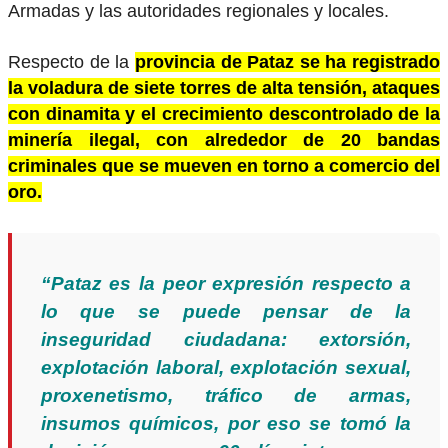
Armadas y las autoridades regionales y locales.
Respecto de la
provincia de Pataz se ha registrado
la voladura de siete torres de alta tensión, ataques
con dinamita y el crecimiento descontrolado de la
minería ilegal, con alrededor de 20 bandas
criminales que se mueven en torno a comercio del
oro.
“Pataz es la peor expresión respecto a
lo que se puede pensar de la
inseguridad ciudadana: extorsión,
explotación laboral, explotación sexual,
proxenetismo, tráfico de armas,
insumos químicos, por eso se tomó la