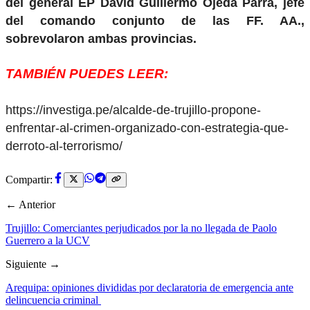
del general EP David Guillermo Ojeda Parra, jefe
del comando conjunto de las FF. AA.,
sobrevolaron ambas provincias.
TAMBIÉN PUEDES LEER:
https://investiga.pe/alcalde-de-trujillo-propone-
enfrentar-al-crimen-organizado-con-estrategia-que-
derroto-al-terrorismo/
Compartir:
← Anterior
Trujillo: Comerciantes perjudicados por la no llegada de Paolo
Guerrero a la UCV
Siguiente →
Arequipa: opiniones divididas por declaratoria de emergencia ante
delincuencia criminal