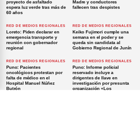
proyecto de asfaltado
Madre y conductores
espera luz verde tras más de
fallecen tras despistes
60 años
RED DE MEDIOS REGIONALES
RED DE MEDIOS REGIONALES
Loreto: Piden declarar en
Keiko Fujimori cumple una
emergencia transporte y
semana en el poder y se
reunión con gobernador
queda sin candidata al
regional
Gobierno Regional de Junín
RED DE MEDIOS REGIONALES
RED DE MEDIOS REGIONALES
Puno: Pacientes
Puno: Informe policial
oncológicos protestan por
reservado incluye a
falta de médico en el
dirigentes de Ilave en
Hospital Manuel Núñez
investigación por presunta
Butrón
organización «Los
Azuzadores del Sur»
×
Inicio
Investigación
Investigando
Publicidad
Medio Ambiente