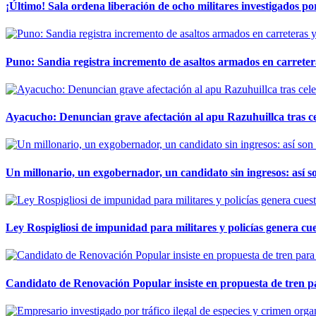
¡Último! Sala ordena liberación de ocho militares investigados 
Puno: Sandia registra incremento de asaltos armados en carreter
Ayacucho: Denuncian grave afectación al apu Razuhuillca tras c
Un millonario, un exgobernador, un candidato sin ingresos: así so
Ley Rospigliosi de impunidad para militares y policías genera cu
Candidato de Renovación Popular insiste en propuesta de tren pa