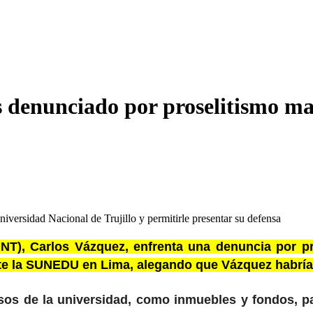
denunciado por proselitismo ma
iversidad Nacional de Trujillo y permitirle presentar su defensa
(UNT), Carlos Vázquez, enfrenta una denuncia por p
te la SUNEDU en Lima, alegando que Vázquez habría
rsos de la universidad, como inmuebles y fondos, p