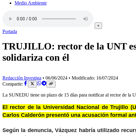
Medio Ambiente
×
Portada
TRUJILLO: rector de la UNT es 
solidariza con él
Redacción Investiga
•
06/06/2024
•
Modificado: 16/07/2024
Compartir:
La SUNEDU tiene un plazo de 15 días para notificar al rector de la Un
El rector de la Universidad Nacional de Trujillo 
Carlos Calderón presentó una acusación formal an
Según la denuncia, Vázquez habría utilizado recu