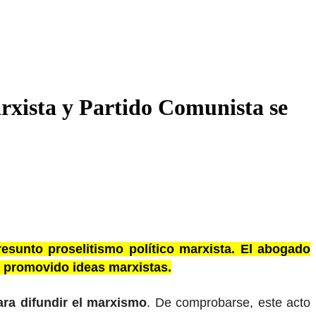
rxista y Partido Comunista se
resunto proselitismo político marxista. El abogado
 promovido ideas marxistas.
ara difundir el marxismo
. De comprobarse, este acto