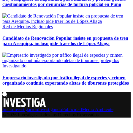
cuestionamientos por denuncias de tortura policial en Puno
Red de Medios Regionales
Candidato de Renovación Popular insiste en propuesta de tren
para Arequipa, incluso pide traer los de López Aliaga
Investigando
Empresario investigado por tráfico ilegal de especies y crimen
organizado continúa exportando aletas de tiburones protegidos
Inicio
Investigación
Investigando
Publicidad
Medio Ambiente
© 2026 Investiga - Todos los Derechos Reservados.