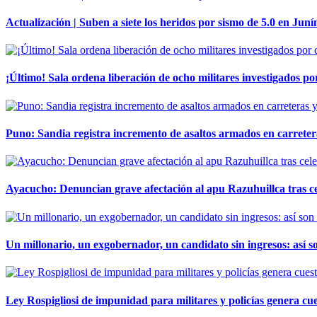
Actualización | Suben a siete los heridos por sismo de 5.0 en Juní
¡Último! Sala ordena liberación de ocho militares investigados 
Puno: Sandia registra incremento de asaltos armados en carreter
Ayacucho: Denuncian grave afectación al apu Razuhuillca tras c
Un millonario, un exgobernador, un candidato sin ingresos: así so
Ley Rospigliosi de impunidad para militares y policías genera cu