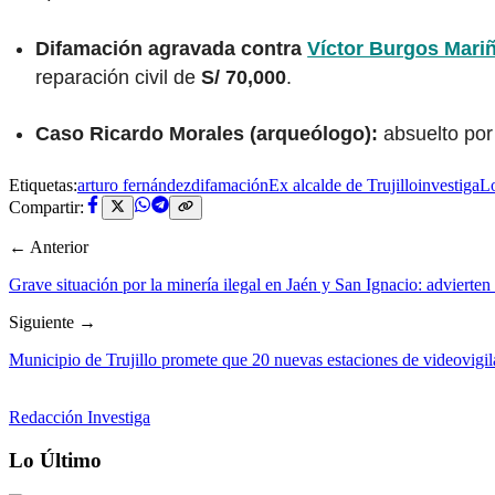
Difamación agravada contra
Víctor Burgos Mari
reparación civil de
S/ 70,000
.
Caso Ricardo Morales (arqueólogo):
absuelto por 
Etiquetas:
arturo fernández
difamación
Ex alcalde de Trujillo
investiga
L
Compartir:
← Anterior
Grave situación por la minería ilegal en Jaén y San Ignacio: advierten 
Siguiente →
Municipio de Trujillo promete que 20 nuevas estaciones de videovigil
Redacción Investiga
Lo Último