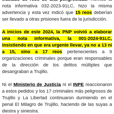
nota informativa 032-2023-91LC, hizo la misma
advertencia y esta vez indicó que
15 reos
deberían
ser llevado a otras prisiones fuera de la jurisdicción.
A inicios de este 2024, la PNP volvió a elaborar
una nota informativa, la 001-2024-91LC,
insistiendo en que era urgente llevar, ya no a 13 ni
a 15, sino a 17 reos
pertenecientes a 9
organizaciones criminales porque eran responsables
de la dirección de los delitos múltiples que
desangraban a Trujillo.
Ni el
Ministerio de Justicia
ni el
INPE
reaccionaron
a estos pedidos y los 17 criminales más peligrosos de
Trujillo y La Libertad continuaron durmiendo en el
penal El Milagro de Trujillo, haciendo de las suyas a
diestra y siniestra.