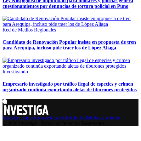
Ley Rospigliosi de impunidad para militares y policías genera
cuestionamientos por denuncias de tortura policial en Puno
Red de Medios Regionales
Candidato de Renovación Popular insiste en propuesta de tren
para Arequipa, incluso pide traer los de López Aliaga
Investigando
Empresario investigado por tráfico ilegal de especies y crimen
organizado continúa exportando aletas de tiburones protegidos
Inicio
Investigación
Investigando
Publicidad
Medio Ambiente
© 2026 Investiga - Todos los Derechos Reservados.