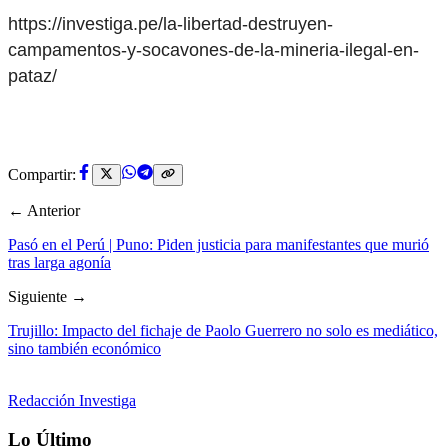
https://investiga.pe/la-libertad-destruyen-
campamentos-y-socavones-de-la-mineria-ilegal-en-
pataz/
Compartir:
← Anterior
Pasó en el Perú | Puno: Piden justicia para manifestantes que murió
tras larga agonía
Siguiente →
Trujillo: Impacto del fichaje de Paolo Guerrero no solo es mediático,
sino también económico
Redacción Investiga
Lo Último