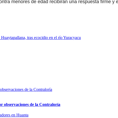
ntra menores de edad recibirán una respuesta firme y ej
 Huaytapallana, tras ecocidio en el río Yuracyacu
or observaciones de la Contraloría