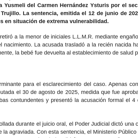
 a Yusmeli del Carmen Hernández Ysturis por el s
Trujillo. La sentencia, emitida el 12 de junio de 2
os en situación de extrema vulnerabilidad.
 retiró a la menor de iniciales L.L.M.R. mediante enga
l nacimiento. La acusada trasladó a la recién nacida h
rmente, la bebé fue devuelta al establecimiento de salud
erminante para el esclarecimiento del caso. Apenas con
mputada el 30 de agosto de 2025, medida que fue aprob
uebas contundentes y presentó la acusación formal el 
ollada durante el juicio oral, el Poder Judicial dictó un
e la agraviada. Con esta sentencia, el Ministerio Públic