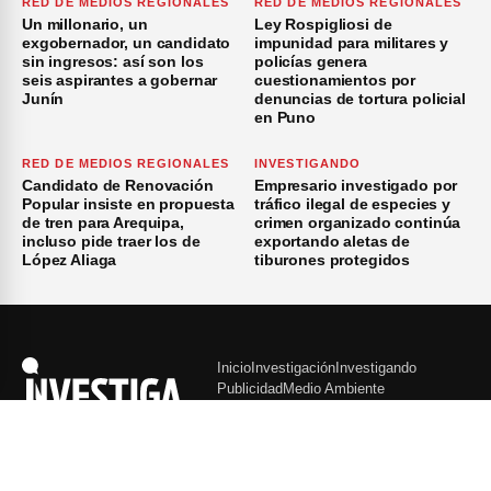
RED DE MEDIOS REGIONALES
RED DE MEDIOS REGIONALES
Un millonario, un
Ley Rospigliosi de
exgobernador, un candidato
impunidad para militares y
sin ingresos: así son los
policías genera
seis aspirantes a gobernar
cuestionamientos por
Junín
denuncias de tortura policial
en Puno
RED DE MEDIOS REGIONALES
INVESTIGANDO
Candidato de Renovación
Empresario investigado por
Popular insiste en propuesta
tráfico ilegal de especies y
de tren para Arequipa,
crimen organizado continúa
incluso pide traer los de
exportando aletas de
López Aliaga
tiburones protegidos
Inicio
Investigación
Investigando
Publicidad
Medio Ambiente
×
© 2026 Investiga - Todos los Derechos Reservados.