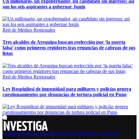
Un millonario, un exgobernador, un candidato sin ingresos: así
son los seis aspirantes a gobernar Junín
Red de Medios Regionales
Tres alcaldes de Arequipa buscan reelección por ‘la puerta
falsa’ como primeros regidores tras renuncias de cabezas de sus
listas
Red de Medios Regionales
Ley Rospigliosi de impunidad para militares y policías genera
cuestionamientos por denuncias de tortura policial en Puno
Inicio
Investigación
Investigando
Publicidad
Medio Ambiente
© 2026 Investiga - Todos los Derechos Reservados.