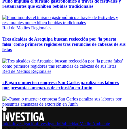
Puno impulsa el turismo gastronómico a través de festivales y
restaurantes que exhiben bebidas tradicionales
Red de Medios Regionales
Tres alcaldes de Arequipa buscan reelección por ‘la puerta
falsa’ como primeros regidores tras renuncias de cabezas de sus
listas
Red de Medios Regionales
«Pagan o muerte»: empresa San Carlos paraliza sus labores
por presuntas amenazas de extorsión en Junín
Inicio
Investigación
Investigando
Publicidad
Medio Ambiente
© 2026 Investiga - Todos los Derechos Reservados.