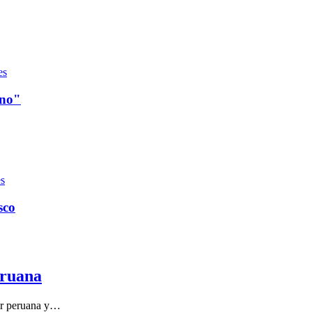
es
ano"
s
sco
eruana
jer peruana y…