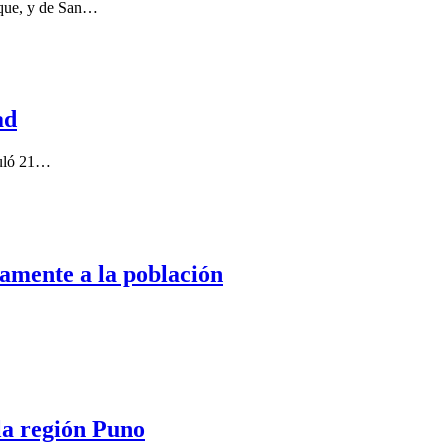
Roque, y de San…
ad
muló 21…
amente a la población
 la región Puno