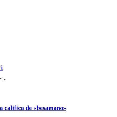
ri
les…
la califica de «besamano»