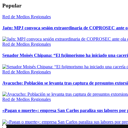
Popular
Red de Medios Regionales
Jaén: MPJ convoca sesión extraordinaria de COPROSEC ante ola
Red de Medios Regionales
Senador Moisés Chipana: “El fujimorismo ha iniciado una cacería
Red de Medios Regionales
Ayacucho: Población se levanta tras captura de presuntos extor
Red de Medios Regionales
«Pagan o muerte»: empresa San Carlos paraliza sus labores por 