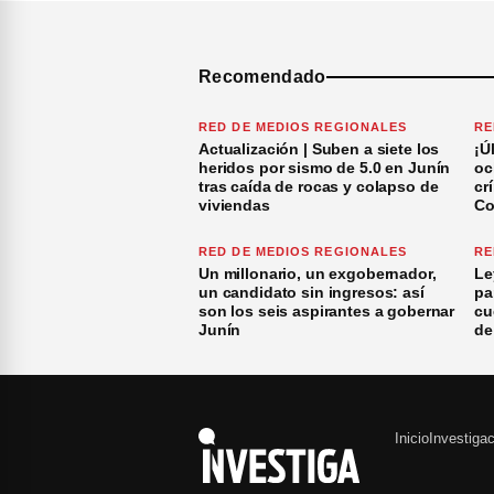
Recomendado
RED DE MEDIOS REGIONALES
RE
Actualización | Suben a siete los
¡Ú
heridos por sismo de 5.0 en Junín
oc
tras caída de rocas y colapso de
cr
viviendas
Co
RED DE MEDIOS REGIONALES
RE
Un millonario, un exgobernador,
Le
un candidato sin ingresos: así
pa
son los seis aspirantes a gobernar
cu
Junín
de
Inicio
Investiga