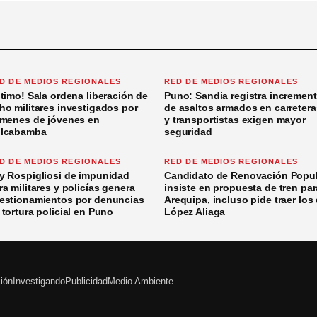
D DE MEDIOS REGIONALES
RED DE MEDIOS REGIONALES
ltimo! Sala ordena liberación de
Puno: Sandia registra incremen
ho militares investigados por
de asaltos armados en carretera
ímenes de jóvenes en
y transportistas exigen mayor
lcabamba
seguridad
D DE MEDIOS REGIONALES
RED DE MEDIOS REGIONALES
y Rospigliosi de impunidad
Candidato de Renovación Popul
ra militares y policías genera
insiste en propuesta de tren par
estionamientos por denuncias
Arequipa, incluso pide traer los
 tortura policial en Puno
López Aliaga
ción
Investigando
Publicidad
Medio Ambiente