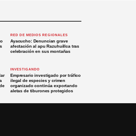
RED DE MEDIOS REGIONALES
to
Ayacucho: Denuncian grave
s
afectación al apu Razuhuillca tras
celebración en sus montañas
INVESTIGANDO
ar
Empresario investigado por tráfico
a
ilegal de especies y crimen
 de
organizado continúa exportando
aletas de tiburones protegidos