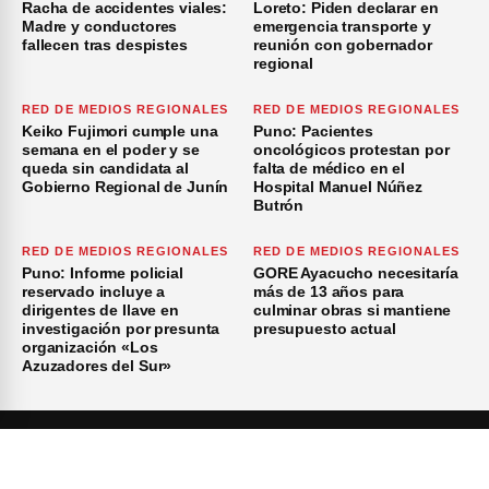
Racha de accidentes viales:
Loreto: Piden declarar en
Madre y conductores
emergencia transporte y
fallecen tras despistes
reunión con gobernador
regional
RED DE MEDIOS REGIONALES
RED DE MEDIOS REGIONALES
Keiko Fujimori cumple una
Puno: Pacientes
semana en el poder y se
oncológicos protestan por
queda sin candidata al
falta de médico en el
Gobierno Regional de Junín
Hospital Manuel Núñez
Butrón
RED DE MEDIOS REGIONALES
RED DE MEDIOS REGIONALES
Puno: Informe policial
GORE Ayacucho necesitaría
reservado incluye a
más de 13 años para
dirigentes de Ilave en
culminar obras si mantiene
investigación por presunta
presupuesto actual
organización «Los
Azuzadores del Sur»
×
Inicio
Investigación
Investigando