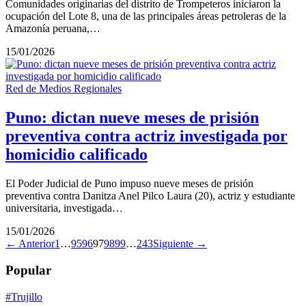
Comunidades originarias del distrito de Trompeteros iniciaron la
ocupación del Lote 8, una de las principales áreas petroleras de la
Amazonía peruana,…
15/01/2026
Red de Medios Regionales
Puno: dictan nueve meses de prisión
preventiva contra actriz investigada por
homicidio calificado
El Poder Judicial de Puno impuso nueve meses de prisión
preventiva contra Danitza Anel Pilco Laura (20), actriz y estudiante
universitaria, investigada…
15/01/2026
← Anterior
1
…
95
96
97
98
99
…
243
Siguiente →
Popular
#Trujillo