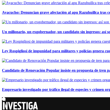
Ayacucho: Denuncian grave afectación al apu Razuhuillca tras c
Un millonario, un exgobernador, un candidato sin ingresos: así so
Ley Rospigliosi de impunidad para militares y policías genera cu
Candidato de Renovación Popular insiste en propuesta de tren pa
Empresario investigado por tráfico ilegal de especies y crimen o