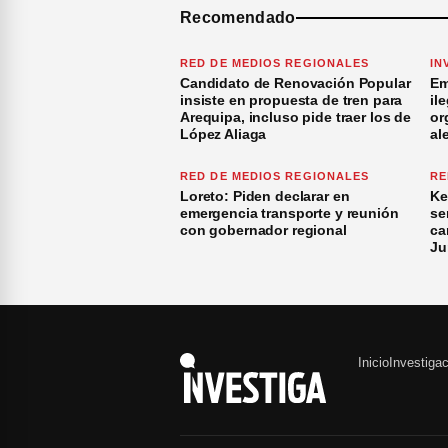
Recomendado
RED DE MEDIOS REGIONALES
IN
Candidato de Renovación Popular
Em
insiste en propuesta de tren para
il
Arequipa, incluso pide traer los de
or
López Aliaga
al
RED DE MEDIOS REGIONALES
RE
Loreto: Piden declarar en
Ke
emergencia transporte y reunión
se
con gobernador regional
ca
Ju
Inicio
Investiga