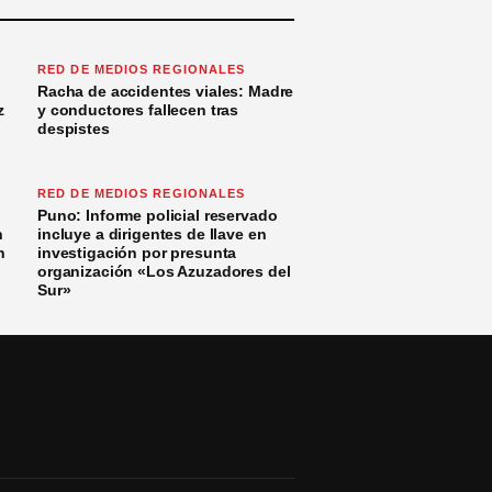
RED DE MEDIOS REGIONALES
Racha de accidentes viales: Madre
z
y conductores fallecen tras
despistes
RED DE MEDIOS REGIONALES
Puno: Informe policial reservado
n
incluye a dirigentes de Ilave en
n
investigación por presunta
organización «Los Azuzadores del
Sur»