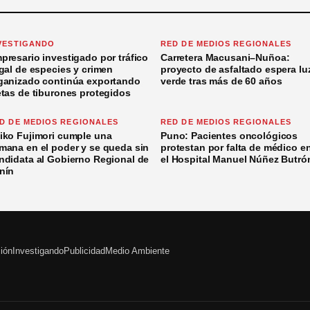
VESTIGANDO
RED DE MEDIOS REGIONALES
presario investigado por tráfico
Carretera Macusani–Nuñoa:
egal de especies y crimen
proyecto de asfaltado espera lu
ganizado continúa exportando
verde tras más de 60 años
etas de tiburones protegidos
D DE MEDIOS REGIONALES
RED DE MEDIOS REGIONALES
iko Fujimori cumple una
Puno: Pacientes oncológicos
mana en el poder y se queda sin
protestan por falta de médico e
ndidata al Gobierno Regional de
el Hospital Manuel Núñez Butró
nín
ción
Investigando
Publicidad
Medio Ambiente