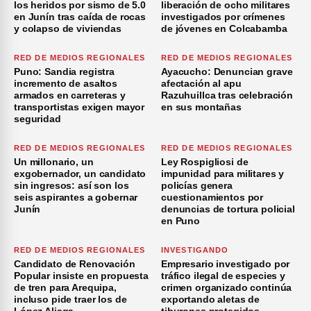
los heridos por sismo de 5.0
liberación de ocho militares
en Junín tras caída de rocas
investigados por crímenes
y colapso de viviendas
de jóvenes en Colcabamba
RED DE MEDIOS REGIONALES
RED DE MEDIOS REGIONALES
Puno: Sandia registra
Ayacucho: Denuncian grave
incremento de asaltos
afectación al apu
armados en carreteras y
Razuhuillca tras celebración
transportistas exigen mayor
en sus montañas
seguridad
RED DE MEDIOS REGIONALES
RED DE MEDIOS REGIONALES
Un millonario, un
Ley Rospigliosi de
exgobernador, un candidato
impunidad para militares y
sin ingresos: así son los
policías genera
seis aspirantes a gobernar
cuestionamientos por
Junín
denuncias de tortura policial
en Puno
RED DE MEDIOS REGIONALES
INVESTIGANDO
Candidato de Renovación
Empresario investigado por
Popular insiste en propuesta
tráfico ilegal de especies y
de tren para Arequipa,
crimen organizado continúa
incluso pide traer los de
exportando aletas de