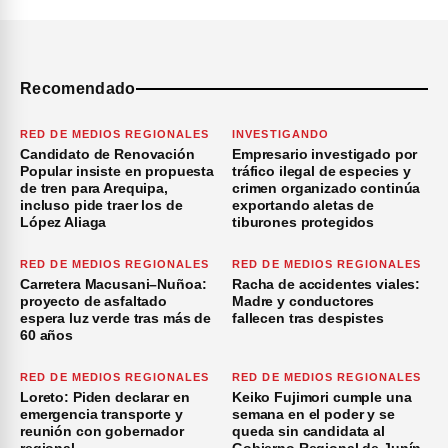
Recomendado
RED DE MEDIOS REGIONALES
INVESTIGANDO
Candidato de Renovación
Empresario investigado por
Popular insiste en propuesta
tráfico ilegal de especies y
de tren para Arequipa,
crimen organizado continúa
incluso pide traer los de
exportando aletas de
López Aliaga
tiburones protegidos
RED DE MEDIOS REGIONALES
RED DE MEDIOS REGIONALES
Carretera Macusani–Nuñoa:
Racha de accidentes viales:
proyecto de asfaltado
Madre y conductores
espera luz verde tras más de
fallecen tras despistes
60 años
RED DE MEDIOS REGIONALES
RED DE MEDIOS REGIONALES
Loreto: Piden declarar en
Keiko Fujimori cumple una
emergencia transporte y
semana en el poder y se
reunión con gobernador
queda sin candidata al
regional
Gobierno Regional de Junín