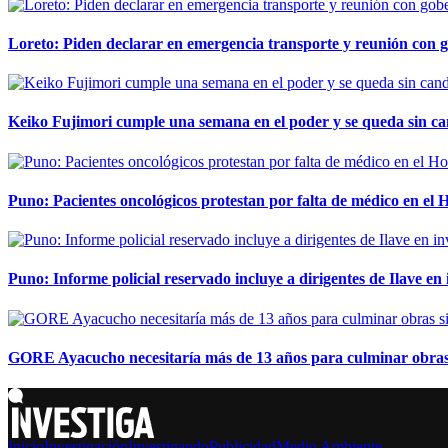
Loreto: Piden declarar en emergencia transporte y reunión con 
Keiko Fujimori cumple una semana en el poder y se queda sin ca
Puno: Pacientes oncológicos protestan por falta de médico en e
Puno: Informe policial reservado incluye a dirigentes de Ilave e
GORE Ayacucho necesitaría más de 13 años para culminar obras 
Inicio
Investigación
Investigando
Publicidad
Medio Ambiente