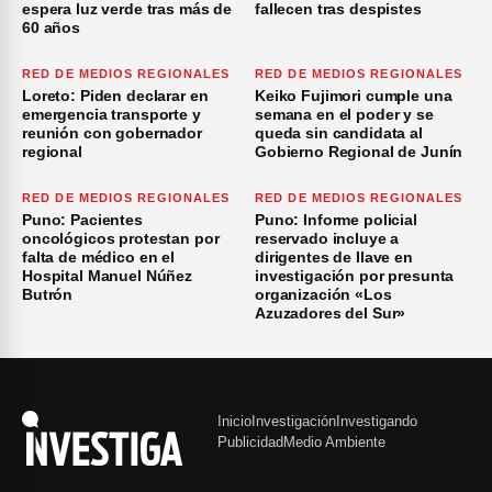
espera luz verde tras más de
fallecen tras despistes
60 años
RED DE MEDIOS REGIONALES
RED DE MEDIOS REGIONALES
Loreto: Piden declarar en
Keiko Fujimori cumple una
emergencia transporte y
semana en el poder y se
reunión con gobernador
queda sin candidata al
regional
Gobierno Regional de Junín
RED DE MEDIOS REGIONALES
RED DE MEDIOS REGIONALES
Puno: Pacientes
Puno: Informe policial
oncológicos protestan por
reservado incluye a
falta de médico en el
dirigentes de Ilave en
Hospital Manuel Núñez
investigación por presunta
Butrón
organización «Los
Azuzadores del Sur»
Inicio
Investigación
Investigando
Publicidad
Medio Ambiente