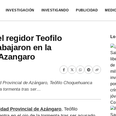
INVESTIGACIÓN
INVESTIGANDO
PUBLICIDAD
MEDI
 regidor Teofilo
Lo
bajaron en la
 Azangaro
ad Provincial de Azángaro, Teófilo Choquehuanca
la tormenta tras ser…
idad Provincial de Azángaro
, Teófilo
ra en el ojo de la tormenta tras ser acusado