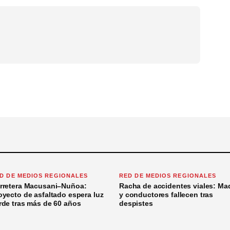
D DE MEDIOS REGIONALES
RED DE MEDIOS REGIONALES
rretera Macusani–Nuñoa:
Racha de accidentes viales: Ma
oyecto de asfaltado espera luz
y conductores fallecen tras
rde tras más de 60 años
despistes