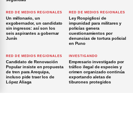
RED DE MEDIOS REGIONALES
RED DE MEDIOS REGIONALES
Un millonario, un
Ley Rospigliosi de
exgobernador, un candidato
impunidad para militares y
sin ingresos: así son los
policías genera
seis aspirantes a gobernar
cuestionamientos por
Junín
denuncias de tortura policial
en Puno
RED DE MEDIOS REGIONALES
INVESTIGANDO
Candidato de Renovación
Empresario investigado por
Popular insiste en propuesta
tráfico ilegal de especies y
de tren para Arequipa,
crimen organizado continúa
incluso pide traer los de
exportando aletas de
López Aliaga
tiburones protegidos
×
Inicio
Investigación
Investigando
Publicidad
Medio Ambiente