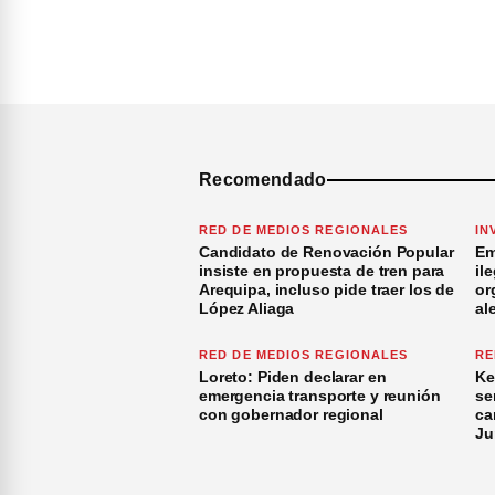
Recomendado
RED DE MEDIOS REGIONALES
IN
Candidato de Renovación Popular
Em
insiste en propuesta de tren para
il
Arequipa, incluso pide traer los de
or
López Aliaga
al
RED DE MEDIOS REGIONALES
RE
Loreto: Piden declarar en
Ke
emergencia transporte y reunión
se
con gobernador regional
ca
Ju