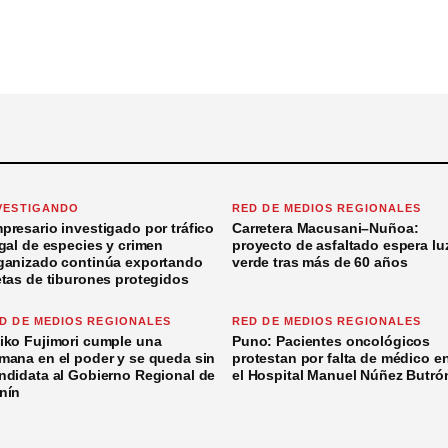
VESTIGANDO
RED DE MEDIOS REGIONALES
presario investigado por tráfico
Carretera Macusani–Nuñoa:
egal de especies y crimen
proyecto de asfaltado espera lu
ganizado continúa exportando
verde tras más de 60 años
etas de tiburones protegidos
D DE MEDIOS REGIONALES
RED DE MEDIOS REGIONALES
iko Fujimori cumple una
Puno: Pacientes oncológicos
mana en el poder y se queda sin
protestan por falta de médico e
ndidata al Gobierno Regional de
el Hospital Manuel Núñez Butró
nín