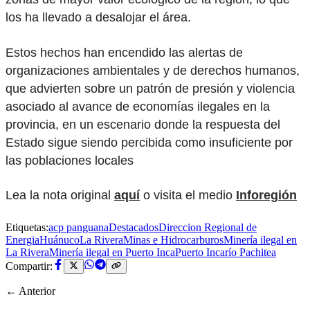
los ha llevado a desalojar el área.
Estos hechos han encendido las alertas de
organizaciones ambientales y de derechos humanos,
que advierten sobre un patrón de presión y violencia
asociado al avance de economías ilegales en la
provincia, en un escenario donde la respuesta del
Estado sigue siendo percibida como insuficiente por
las poblaciones locales
Lea la nota original
aquí
o visita el medio
Inforegión
Etiquetas:
acp panguana
Destacados
Direccion Regional de
Energia
Huánuco
La Rivera
Minas e Hidrocarburos
Minería ilegal en
La Rivera
Minería ilegal en Puerto Inca
Puerto Inca
río Pachitea
Compartir:
← Anterior