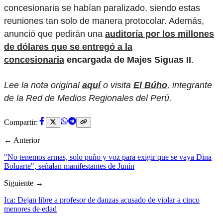
concesionaria se habían paralizado, siendo estas
reuniones tan solo de manera protocolar. Además,
anunció que pedirán una
auditoría por los millones
de dólares que se entregó a la
concesionaria
encargada de Majes Siguas II
.
Lee la nota original
aquí
o visita
El Búho
, integrante
de la Red de Medios Regionales del Perú.
Compartir:
← Anterior
"No tenemos armas, solo puño y voz para exigir que se vaya Dina
Boluarte", señalan manifestantes de Junín
Siguiente →
Ica: Dejan libre a profesor de danzas acusado de violar a cinco
menores de edad