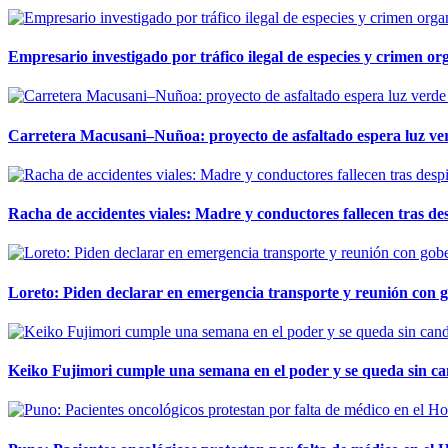
Empresario investigado por tráfico ilegal de especies y crimen o
Carretera Macusani–Nuñoa: proyecto de asfaltado espera luz ver
Racha de accidentes viales: Madre y conductores fallecen tras des
Loreto: Piden declarar en emergencia transporte y reunión con 
Keiko Fujimori cumple una semana en el poder y se queda sin ca