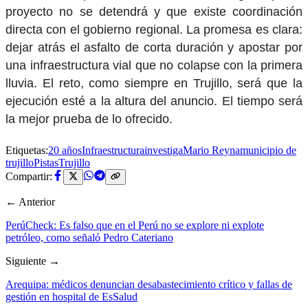
proyecto no se detendrá y que existe coordinación
directa con el gobierno regional. La promesa es clara:
dejar atrás el asfalto de corta duración y apostar por
una infraestructura vial que no colapse con la primera
lluvia. El reto, como siempre en Trujillo, será que la
ejecución esté a la altura del anuncio. El tiempo será
la mejor prueba de lo ofrecido.
Etiquetas:
20 años
Infraestructura
investiga
Mario Reyna
municipio de
trujillo
Pistas
Trujillo
Compartir:
← Anterior
PerúCheck: Es falso que en el Perú no se explore ni explote
petróleo, como señaló Pedro Cateriano
Siguiente →
Arequipa: médicos denuncian desabastecimiento crítico y fallas de
gestión en hospital de EsSalud