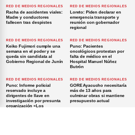
RED DE MEDIOS REGIONALES
RED DE MEDIOS REGIONALES
Racha de accidentes viales:
Loreto: Piden declarar en
Madre y conductores
emergencia transporte y
fallecen tras despistes
reunión con gobernador
regional
RED DE MEDIOS REGIONALES
RED DE MEDIOS REGIONALES
Keiko Fujimori cumple una
Puno: Pacientes
semana en el poder y se
oncológicos protestan por
queda sin candidata al
falta de médico en el
Gobierno Regional de Junín
Hospital Manuel Núñez
Butrón
RED DE MEDIOS REGIONALES
RED DE MEDIOS REGIONALES
Puno: Informe policial
GORE Ayacucho necesitaría
reservado incluye a
más de 13 años para
dirigentes de Ilave en
culminar obras si mantiene
investigación por presunta
presupuesto actual
organización «Los
Azuzadores del Sur»
×