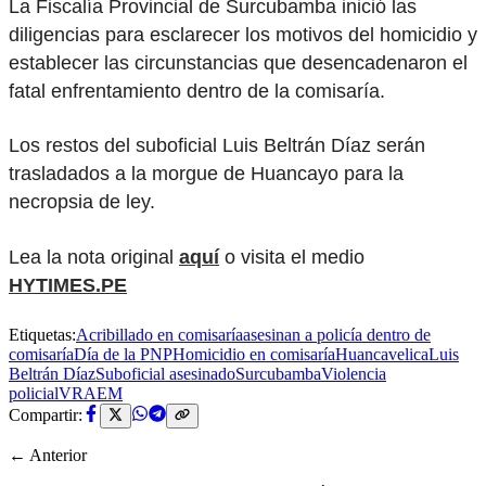
La Fiscalía Provincial de Surcubamba inició las
diligencias para esclarecer los motivos del homicidio y
establecer las circunstancias que desencadenaron el
fatal enfrentamiento dentro de la comisaría.
Los restos del suboficial Luis Beltrán Díaz serán
trasladados a la morgue de Huancayo para la
necropsia de ley.
Lea la nota original
aquí
o visita el medio
HYTIMES.PE
Etiquetas:
Acribillado en comisaría
asesinan a policía dentro de
comisaría
Día de la PNP
Homicidio en comisaría
Huancavelica
Luis
Beltrán Díaz
Suboficial asesinado
Surcubamba
Violencia
policial
VRAEM
Compartir:
← Anterior