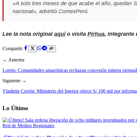
«A solo tres meses de que acabe el año, quedan S/ 3
nacional»
, advirtió ComexPerú.
Lee la nota original
aquí
o visita
Pirhua
, integrante
Compartir:
← Anterior
Loreto: Comunidades amazónicas rechazan concesión minera otorgad
Siguiente →
Vladimir Cerrón: Ministerio del Interior ofrece S/ 100 mil por inform
Lo Último
Red de Medios Regionales