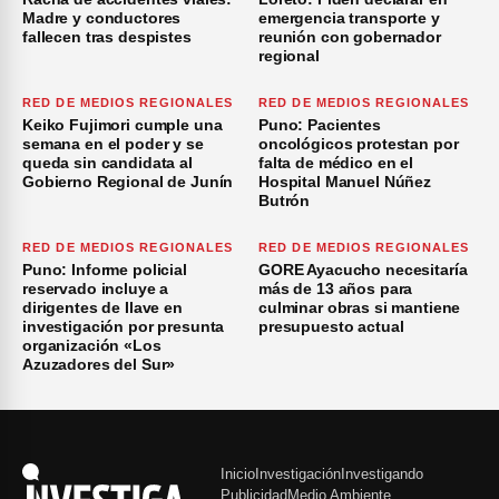
Madre y conductores
emergencia transporte y
fallecen tras despistes
reunión con gobernador
regional
RED DE MEDIOS REGIONALES
RED DE MEDIOS REGIONALES
Keiko Fujimori cumple una
Puno: Pacientes
semana en el poder y se
oncológicos protestan por
queda sin candidata al
falta de médico en el
Gobierno Regional de Junín
Hospital Manuel Núñez
Butrón
RED DE MEDIOS REGIONALES
RED DE MEDIOS REGIONALES
Puno: Informe policial
GORE Ayacucho necesitaría
reservado incluye a
más de 13 años para
dirigentes de Ilave en
culminar obras si mantiene
investigación por presunta
presupuesto actual
organización «Los
Azuzadores del Sur»
Inicio
Investigación
Investigando
Publicidad
Medio Ambiente