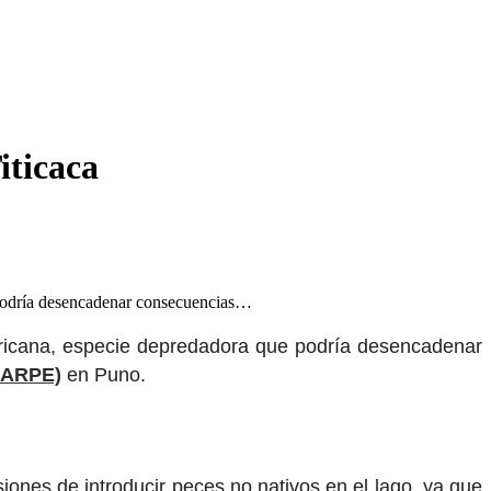
iticaca
e podría desencadenar consecuencias…
africana, especie depredadora que podría desencadenar
MARPE)
en Puno.
iones de introducir peces no nativos en el lago, ya que