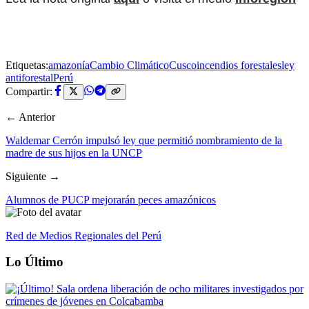
Etiquetas:
amazonía
Cambio Climático
Cusco
incendios forestales
ley
antiforestal
Perú
Compartir:
← Anterior
Waldemar Cerrón impulsó ley que permitió nombramiento de la
madre de sus hijos en la UNCP
Siguiente →
Alumnos de PUCP mejorarán peces amazónicos
Red de Medios Regionales del Perú
Lo Último