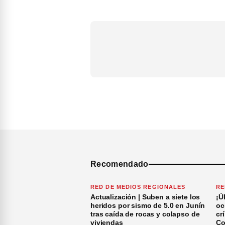
Recomendado
RED DE MEDIOS REGIONALES
RE
Actualización | Suben a siete los
¡Ú
heridos por sismo de 5.0 en Junín
oc
tras caída de rocas y colapso de
cr
viviendas
Co