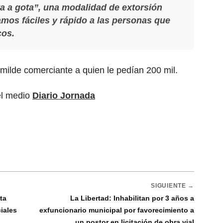
ta a gota”, una modalidad de extorsión
amos fáciles y rápido a las personas que
cos.
milde comerciante a quien le pedían 200 mil.
el medio
Diario Jornada
SIGUIENTE →
ta
La Libertad: Inhabilitan por 3 años a
iales
exfuncionario municipal por favorecimiento a
un postor en licitación de obra vial