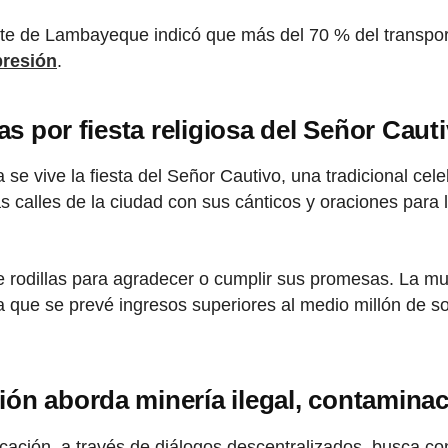
te de Lambayeque indicó que más del 70 % del transporte
resión
.
as por fiesta religiosa del Señor Caut
se vive la fiesta del Señor Cautivo, una tradicional cele
as calles de la ciudad con sus cánticos y oraciones para
e rodillas para agradecer o cumplir sus promesas. La mun
ya que se prevé ingresos superiores al medio millón de so
n aborda minería ilegal, contaminación
ación, a través de diálogos descentralizados, busca co