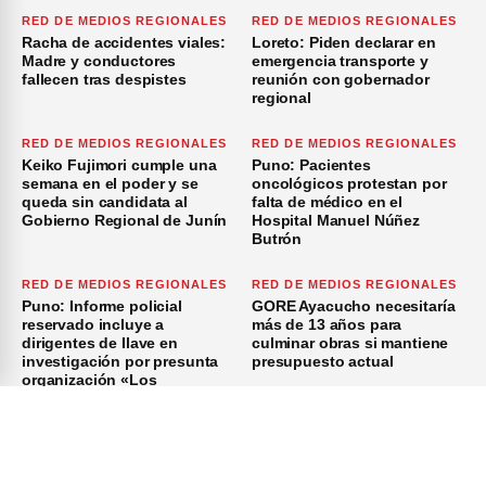
RED DE MEDIOS REGIONALES
RED DE MEDIOS REGIONALES
Racha de accidentes viales:
Loreto: Piden declarar en
Madre y conductores
emergencia transporte y
fallecen tras despistes
reunión con gobernador
regional
RED DE MEDIOS REGIONALES
RED DE MEDIOS REGIONALES
Keiko Fujimori cumple una
Puno: Pacientes
semana en el poder y se
oncológicos protestan por
queda sin candidata al
falta de médico en el
Gobierno Regional de Junín
Hospital Manuel Núñez
Butrón
RED DE MEDIOS REGIONALES
RED DE MEDIOS REGIONALES
Puno: Informe policial
GORE Ayacucho necesitaría
reservado incluye a
más de 13 años para
dirigentes de Ilave en
culminar obras si mantiene
investigación por presunta
presupuesto actual
organización «Los
Azuzadores del Sur»
×