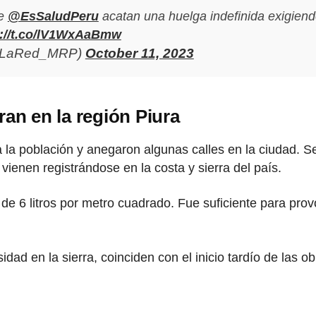
de
@EsSaludPeru
acatan una huelga indefinida exigiend
s://t.co/lV1WxAaBmw
(@LaRed_MRP)
October 11, 2023
ran en la región Piura
a la población y anegaron algunas calles en la ciudad. S
vienen registrándose en la costa y sierra del país.
e 6 litros por metro cuadrado. Fue suficiente para prov
dad en la sierra, coinciden con el inicio tardío de las o