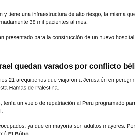
n y tiene una infraestructura de alto riesgo, la misma 
imadamente 38 mil pacientes al mes.
han presentado para la construcción de un nuevo hospita
ael quedan varados por conflicto bél
os 21 arequipeños que viajaron a Jerusalén en peregrina
mista Hamas de Palestina.
, tenía un vuelo de repatriación al Perú programado para
l.
eocupados, ya que en mayoría son adultos mayores. Por 
ormó
El Búho
.