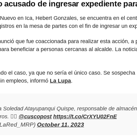
vo acusado de ingresar expediente pa
lo Nuevo en Ica, Hebert Gonzales, se encuentra en el ce
istros en la mesa de partes con el fin de ingresar un ex
unció que fue coaccionada para realizar esta acción, a 
ara beneficiar a personas cercanas al alcalde. La notici
gando el caso, ya que no sería el único caso. Se sospech
sin empleos, informó
La Lupa
.
a Soledad Atayupanqui Quispe, responsable de almacén 
ros. ✍🏼
@cuscopost
https://t.co/CrXYU02FnE
(@LaRed_MRP)
October 11, 2023