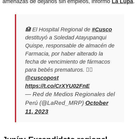
amenazas de dejarlos sin empleos, informó
La Lupa
.
🏥 El Hospital Regional de
#Cusco
destituyó a Soledad Atayupanqui
Quispe, responsable de almacén de
Farmacia, por haber alterado la
fecha de vencimiento de fármacos
para bebés prematuros. ✍🏼
@cuscopost
https://t.co/CrXYU02FnE
— Red de Medios Regionales del
Perú (@LaRed_MRP)
October
11, 2023