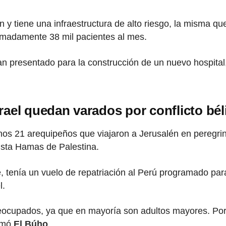
n y tiene una infraestructura de alto riesgo, la misma 
imadamente 38 mil pacientes al mes.
han presentado para la construcción de un nuevo hospita
ael quedan varados por conflicto bél
os 21 arequipeños que viajaron a Jerusalén en peregrina
mista Hamas de Palestina.
, tenía un vuelo de repatriación al Perú programado para
l.
eocupados, ya que en mayoría son adultos mayores. Por 
ormó
El Búho
.