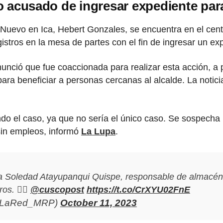
vo acusado de ingresar expediente pa
lo Nuevo en Ica, Hebert Gonzales, se encuentra en el ce
istros en la mesa de partes con el fin de ingresar un ex
unció que fue coaccionada para realizar esta acción, a 
ara beneficiar a personas cercanas al alcalde. La notici
gando el caso, ya que no sería el único caso. Se sospech
sin empleos, informó
La Lupa
.
a Soledad Atayupanqui Quispe, responsable de almacén 
ros. ✍🏼
@cuscopost
https://t.co/CrXYU02FnE
(@LaRed_MRP)
October 11, 2023