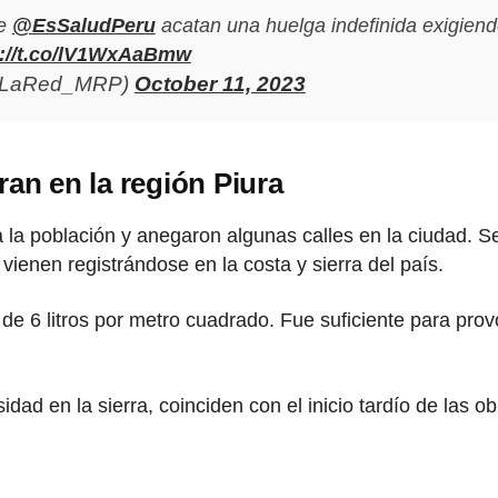
de
@EsSaludPeru
acatan una huelga indefinida exigiend
s://t.co/lV1WxAaBmw
(@LaRed_MRP)
October 11, 2023
ran en la región Piura
a la población y anegaron algunas calles en la ciudad. S
vienen registrándose en la costa y sierra del país.
e 6 litros por metro cuadrado. Fue suficiente para prov
dad en la sierra, coinciden con el inicio tardío de las o